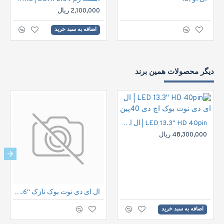
2,100,000 ریال
اضافه به سبد خرید
دیگر محصولات همین برند
LED 13.3" HD 40pin | ال ای دی نوت بوک اچ دی 40پین
48,300,000 ریال
ال ای دی نوت بوک نازک "15.6 30پین فول اچ دی | LED FHD 30pin 15.6" IPS Notbook
اضافه به سبد خرید