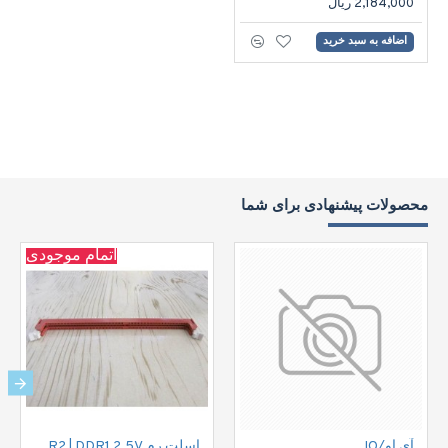
2,184,000 ریال
اضافه به سبد خرید
محصولات پیشنهادی برای شما
اتمام موجودی
آی او/IO
اسلت رم RAM Slate DDR2 | DDR1 2.5V