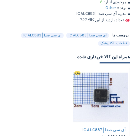
موجودی انبار::
6
برند ::
Other
مدل::
آی سی صدا | IC ALC883
تعداد بازدید از این کالا: 727
برچسب ها:
آی سی صدا | IC ALC883
آی سی صدا | IC ALC883
قطعات الکترونیک
همراه این کالا خریداری شده
ویژه
آی سی صدا | IC ALC887