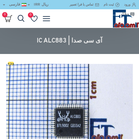
ریال
IRR
فارسی
ورود
ثبت نام
تماس با فرا تعمیر
وبلاگ
0
0
آی سی صدا | IC ALC883
آی سی صدا | IC ALC883
ویژه