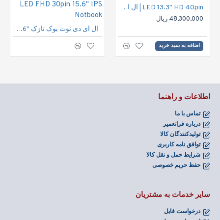
LED 13.3" HD 40pin | ال ای دی نوت بوک اچ دی 40پین
48,300,000 ریال
ال ای دی نوت بوک نازک "15.6 30پین فول اچ دی | LED FHD 30pin 15.6" IPS Notbook
اضافه به سبد خرید
اطلاعات و راهنما
تماس با ما
درباره فراتعمیر
تولیدکنندگان کالا
توافق نامه کاربری
شرایط حمل و نقل کالا
حفظ حریم خصوصی
سایر خدمات به مشتریان
درخواست فایل