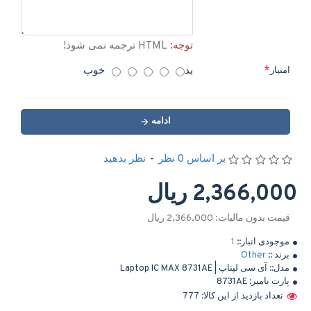
توجه:
HTML ترجمه نمی شود!
بد
خوب
امتیاز
ادامه
بر اساس 0 نظر
-
نظر بدهید
2,366,000 ریال
قیمت بدون مالیات: 2,366,000 ریال
موجودی انبار::
1
برند ::
Other
مدل::
آی سی لپتاپ | Laptop IC MAX 8731AE
پارت نامبر:
8731AE
تعداد بازدید از این کالا: 777