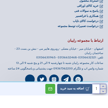
استرداد محصول
خرید کالای اوراقی
پاسخ به سوالات فنی
همکاری با فراتعمیر
درخواست کالای نایاب
درخواست تعمیرات توسط مجموعه
ارتباط با مجموعه رایبان
اصفهان - خیابان میر - خیابان مصلی -روبروی هایپر می - نبش بن بست 23 -
ساختمان رایبان
تلفن : 03136632321-03136632468 -03136630965
ساعات کار مجموعه رایبان شنبه تا چهارشنبه 9 الی 21 و پنج شنبه 9 الی 13
شماره واتس اپ و تلگرام 09367362200 جهت پشتیبانی و پاسخگویی 24 ساعته
اضافه به سبد خرید