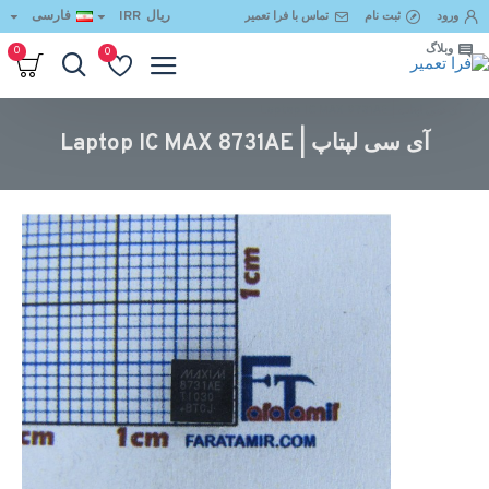
ریال
IRR
فارسی
ورود
ثبت نام
تماس با فرا تعمیر
وبلاگ
0
0
آی سی لپتاپ | Laptop IC MAX 8731AE
آی سی لپتاپ | Laptop IC MAX 8731AE