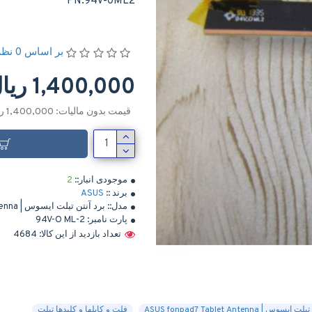
PN:94V-0ML2
بر اساس 0 نظر
1,400,000 ریال
قیمت بدون مالیات: 1,400,000 ریال
موجودی انبار::
2
برند ::
ASUS
مدل::
برد آنتن تبلت ایسوس | ASUS fonpad7 Tablet Antenna
پارت نامبر:
94V-O ML-2
تعداد بازدید از این کالا: 4684
وس | ASUS fonpad7 Tablet Antenna
فلت و کابلها و کلیدها تبلت