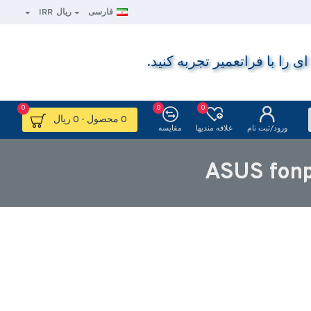
فارسی
ریال
IRR
ا با فراتعمیر تجربه کنید.
0
0
0
0 محصول - 0 ریال
ورود/ثبت نام
علاقه مندیها
مقایسه