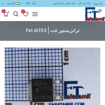
ریال
IRR
فارسی
ورود
ثبت نام
تماس با فرا تعمیر
وبلاگ
0
0
ترانزیستور فت | Fet dl703
ترانزیستور فت | Fet dl703