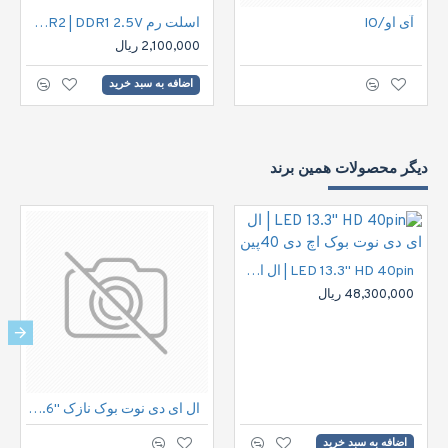
آی او/IO
اسلت رم RAM Slate DDR2 | DDR1 2.5V
2,100,000 ریال
اضافه به سبد خرید
دیگر محصولات همین برند
LED 13.3" HD 40pin | ال ای دی نوت بوک اچ دی 40پین
48,300,000 ریال
ال ای دی نوت بوک نازک "15.6 30پین فول اچ دی | LED FHD 30pin 15.6" IPS Notbook
اضافه به سبد خرید