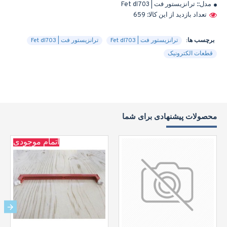
مدل::
ترانزیستور فت | Fet dl703
تعداد بازدید از این کالا: 659
برچسب ها:
ترانزیستور فت | Fet dl703
ترانزیستور فت | Fet dl703
قطعات الکترونیک
محصولات پیشنهادی برای شما
اتمام موجودی