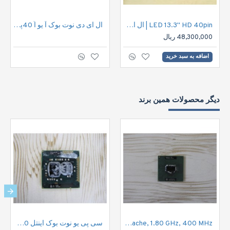
LED 13.3" HD 40pin | ال ای دی نوت بوک اچ دی 40پین
ال ای دی نوت بوک آ یو اُ 40پین |LED 15.6" HD 40pin
48,300,000 ریال
اضافه به سبد خرید
دیگر محصولات همین برند
CPU Notebook Intel pentium 2M Cache, 1.80 GHz, 400 MHz/ سی پی یو اینتل نوت بوک
سی پی یو نوت بوک اینتل Notbook CPU Genuine Intel Pentium P6200 | P6200