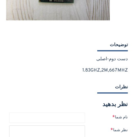
توضیحات
دست دوم-اصلی
1.83GHZ,2M,667MHZ
نظرات
نظر بدهید
نام شما
نظر شما