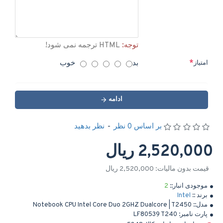
توجه:
HTML ترجمه نمی شود!
بد
خوب
امتیاز
ادامه
بر اساس 0 نظر
-
نظر بدهید
2,520,000 ریال
قیمت بدون مالیات: 2,520,000 ریال
موجودی انبار::
2
برند ::
Intel
مدل::
Notebook CPU Intel Core Duo 2GHZ Dualcore | T2450
پارت نامبر:
LF80539 T240