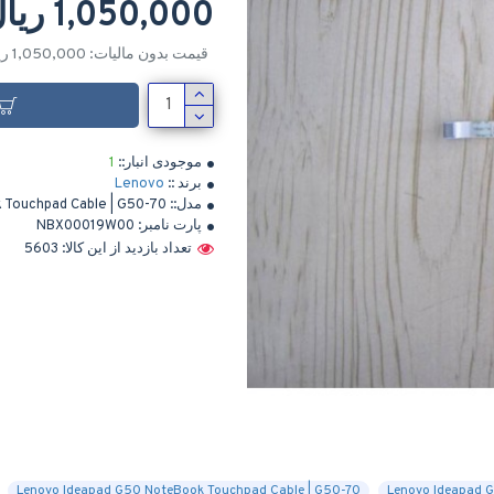
1,050,000 ریال
قیمت بدون مالیات: 1,050,000 ریال
موجودی انبار::
1
برند ::
Lenovo
مدل::
Touchpad Cable | G50-70
پارت نامبر:
NBX00019W00
تعداد بازدید از این کالا: 5603
Lenovo Ideapad G50 NoteBook Touchpad Cable | G50-70