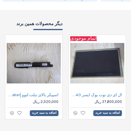
دیگر محصولات همین برند
اتمام موجودی
ال ای دی نوت بوک ایسر 40پین | LED Notbook screen & panels 12.1" HD 40pin B121EW09 V.1
اسپیکر بالای تبلت لنوو |Lenovo S8 Tablet Speaker
37,800,000 ریال
2,520,000 ریال
اضافه به سبد خرید
اضافه به سبد خرید