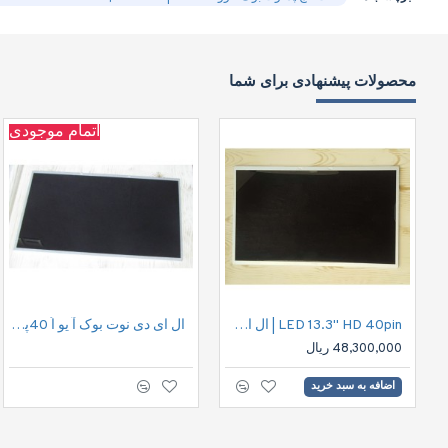
محصولات پیشنهادی برای شما
اتمام موجودی
LED 13.3" HD 40pin | ال ای دی نوت بوک اچ دی 40پین
ال ای دی نوت بوک آ یو اُ 40پین |LED 15.6" HD 40pin
48,300,000 ریال
اضافه به سبد خرید