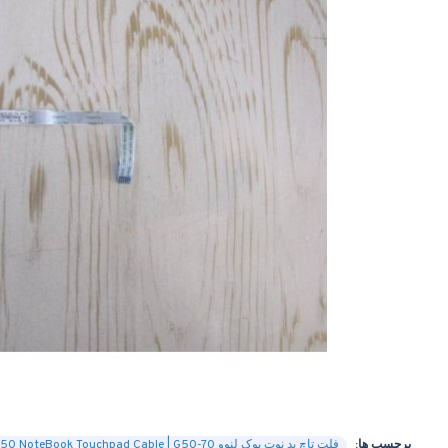
برچسب ها:
فلت تاچ پد نوت بوک لنوو Lenovo Ideapad G50 NoteBook Touchpad Cable | G50-70