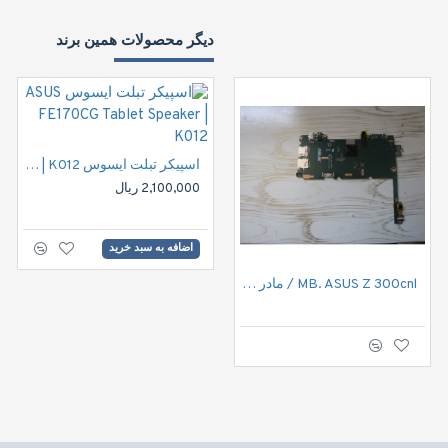
دیگر محصولات همین برند
اسپیکر تبلت ایسوس ASUS FE170CG Tablet Speaker | K012
2,100,000 ریال
اضافه به سبد خرید
MB. ASUS Z 300cnl / مادر برد تبلت ایسوس Z300 CNL
Onxa tabet vivo M70A Mb /مادر برد تبلت اونیکسا vivo M70
3,150,000 ریال
اضافه به سبد خرید