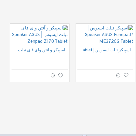
اسپیکر تبلت ایسوس | Speaker ASUS Fonepad7 ME372CG Tablet
Padfone mini Asus tablet motherboard/ مادربرد تبلت پدفون مینی ایسوس
اسپیکر و آنتن وای فای تبلت ایسوس | Speaker ASUS Zenpad Z170 Tablet
4,200,000 ریال
اضافه به سبد خرید