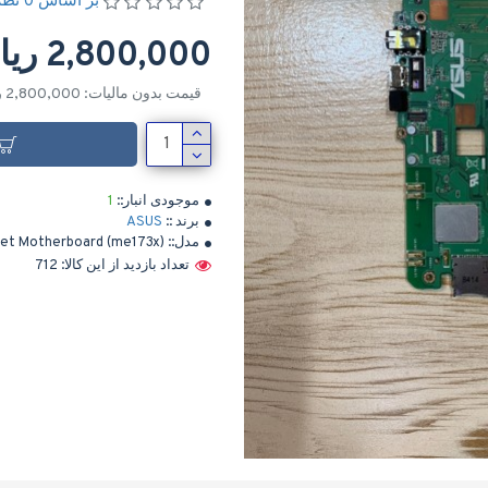
بر اساس 0 نظر
2,800,000 ریال
قیمت بدون مالیات: 2,800,000 ریال
موجودی انبار::
1
برند ::
ASUS
مدل::
let Motherboard (me173x)
تعداد بازدید از این کالا: 712