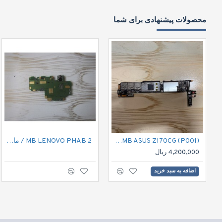
محصولات پیشنهادی برای شما
MB ASUS Z170CG (P001)/مادربرد تبلت ایسوس Z170CG (P001)
MB LENOVO PHAB 2 / مادر برد تبلت لنوو PHAB 2
4,200,000 ریال
اضافه به سبد خرید