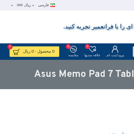
فارسی
ریال
IRR
ا با فراتعمیر تجربه کنید.
0
0
0
0 محصول - 0 ریال
ورود/ثبت نام
علاقه مندیها
مقایسه