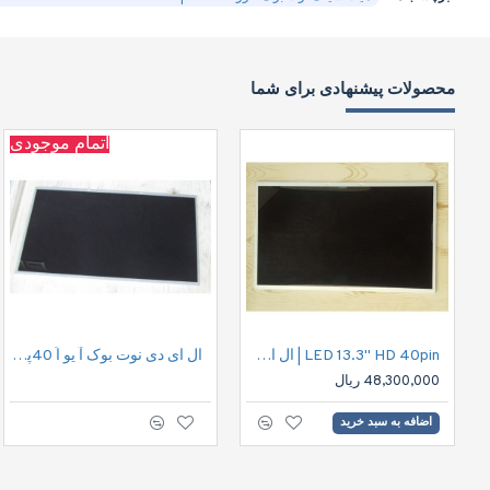
محصولات پیشنهادی برای شما
اتمام موجودی
LED 13.3" HD 40pin | ال ای دی نوت بوک اچ دی 40پین
ال ای دی نوت بوک آ یو اُ 40پین |LED 15.6" HD 40pin
48,300,000 ریال
اضافه به سبد خرید