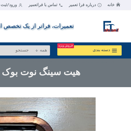
خانه
درباره فرا تعمیر
تماس با فراتعمیر
ورود/ثبت ن
تعمیرات، فراتر از یک تخصص اس
فروش ویژه
همه
دسته بندی
هیت سینگ نوت بوک لنوو Lenovo Notebook G50-70 HeatSink | G50-70
هیت سینگ نوت بوک لنوو book G50-70 HeatSink | G50-70