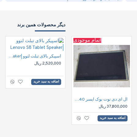
دیگر محصولات همین برند
اتمام موجودی
اسپیکر بالای تبلت لنوو |Lenovo S8 Tablet Speaker
2,520,000 ریال
اضافه به سبد خرید
ال ای دی نوت بوک ایسر 40پین | LED Notbook screen & panels 12.1" HD 40pin B121EW09 V.1
ال ای دی نوت بوک نازک "15.6 30پین فول اچ دی | LED FHD 30pin 15.6" IPS Notbook
37,800,000 ریال
اضافه به سبد خرید