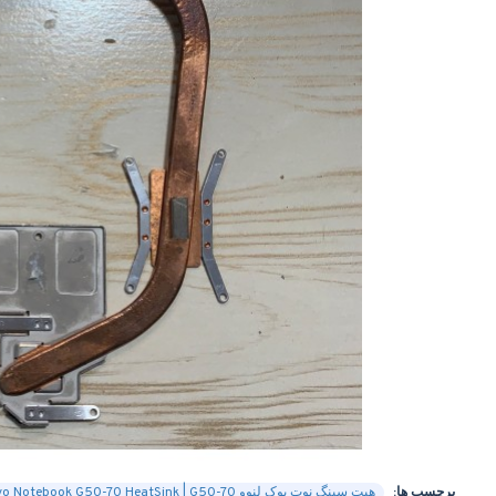
برچسب ها:
هیت سینگ نوت بوک لنوو Lenovo Notebook G50-70 HeatSink | G50-70