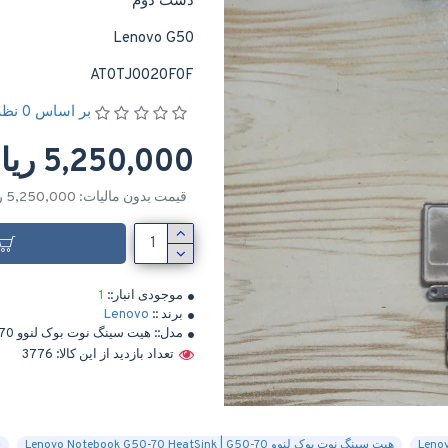
دست دوم
Lenovo G50
AT0TJ0020F0F
بر اساس 0 نظر
5,250,000 ریال
قیمت بدون مالیات: 5,250,000 ریال
موجودی انبار::
1
برند ::
Lenovo
مدل::
هیت سینگ نوت بوک لنوو Lenovo Notebook G50-70 HeatSink | G50-70
تعداد بازدید از این کالا: 3776
هیت سینگ نوت بوک لنوو Lenovo Notebook G50-70 HeatSink | G50-70
س