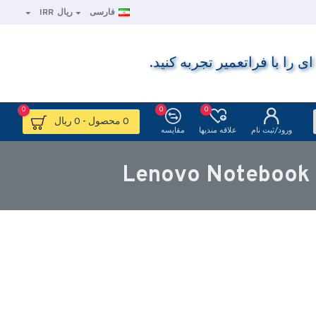
فارسی
ریال
IRR
ا با فراتعمیر تجربه کنید.
0
0
0
0 محصول - 0 ریال
ورود/ثبت نام
علاقه مندیها
مقایسه