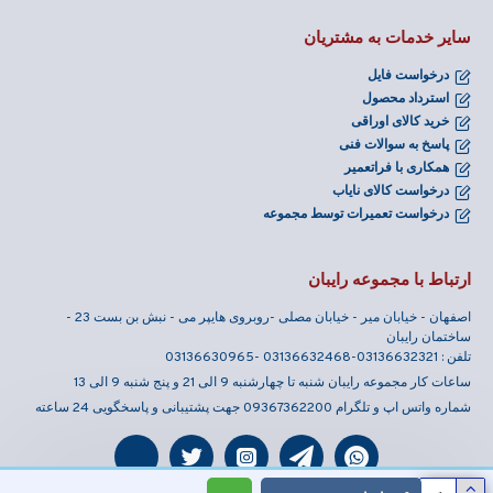
سایر خدمات به مشتریان
درخواست فایل
استرداد محصول
خرید کالای اوراقی
پاسخ به سوالات فنی
همکاری با فراتعمیر
درخواست کالای نایاب
درخواست تعمیرات توسط مجموعه
ارتباط با مجموعه رایبان
اصفهان - خیابان میر - خیابان مصلی -روبروی هایپر می - نبش بن بست 23 -
ساختمان رایبان
تلفن : 03136632321-03136632468 -03136630965
ساعات کار مجموعه رایبان شنبه تا چهارشنبه 9 الی 21 و پنج شنبه 9 الی 13
شماره واتس اپ و تلگرام 09367362200 جهت پشتیبانی و پاسخگویی 24 ساعته