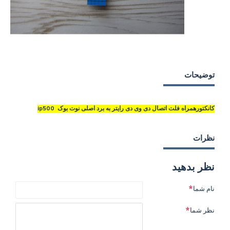
توضیحات
کانکتورهمراه فلت اتصال دی وی دی رایتر به برد اصلی نوت بوک ip500
نظرات
نظر بدهید
نام شما
نظر شما