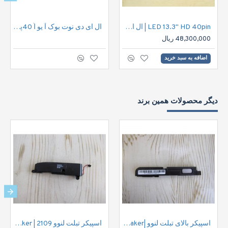
LED 13.3" HD 40pin | ال ای دی نوت بوک اچ دی 40پین
ال ای دی نوت بوک آ یو اُ 40پین |LED 15.6" HD 40pin
48,300,000 ریال
اضافه به سبد خرید
دیگر محصولات همین برند
اسپیکر بالای تبلت لنوو |Lenovo S8 Tablet Speaker
اسپیکر تبلت لنوو 2109 | Lenovo IdeaTab S2109A-F Tablet Speaker