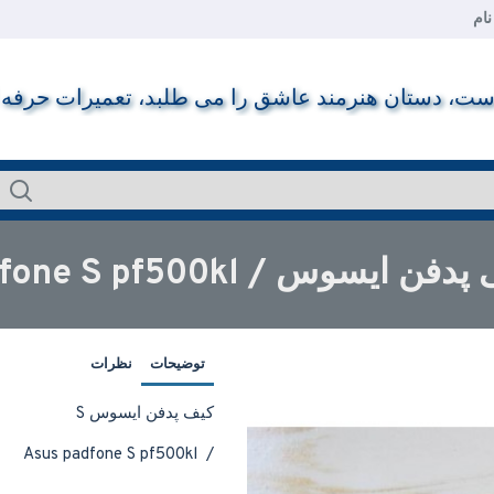
ام
ت، دستان هنرمند عاشق را می طلبد، تعمیرات حرفه ای ر
وس / Asus padfone S pf500kl
توضیحات
نظرات
کیف پدفن ایسوس S
/ Asus padfone S pf500kl