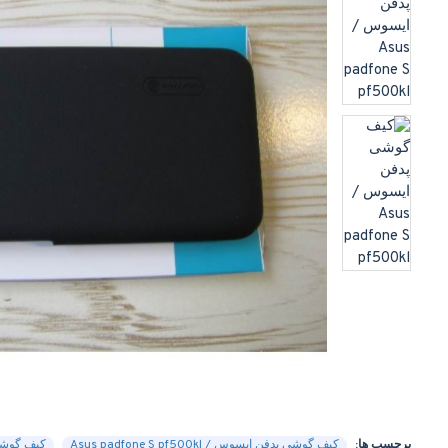
برچسب ها:
کیف گوشی پدفن ایسوس / Asus padfone S pf500kl
کیف گوشی پدفن ا