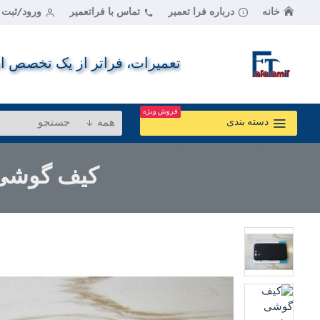
خانه
درباره فرا تعمیر
تماس با فراتعمیر
ورود/ثبت ن
تعمیرات، فراتر از یک تخصص اس
فروش ویژه
همه
دسته بندی
کیف گوشی پدفن ایسوس / Asus padfone S pf500kl
کیف گوشی پدفن ایس