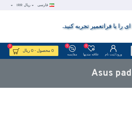
فارسی
ریال
IRR
ا با فراتعمیر تجربه کنید.
0
0
0
0 محصول - 0 ریال
ورود/ثبت نام
علاقه مندیها
مقایسه