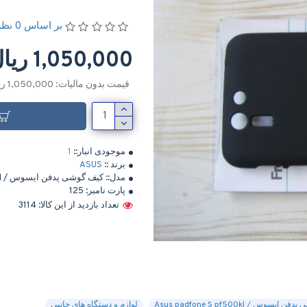
بر اساس 0 نظر
1,050,000 ریال
قیمت بدون مالیات: 1,050,000 ریال
موجودی انبار::
1
برند ::
ASUS
مدل::
کیف گوشی پدفن ایسوس / Asus padfone S pf500kl
پارت نامبر:
125
تعداد بازدید از این کالا: 3114
یسوس / Asus padfone S pf500kl
لوازم و دستگاه های جانبی