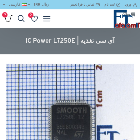
ریال
IRR
فارسی
ورود
ثبت نام
تماس با فرا تعمیر
وبلاگ
0
0
آی سی تغذیه | IC Power L7250E
آی سی تغذیه | IC Power L7250E