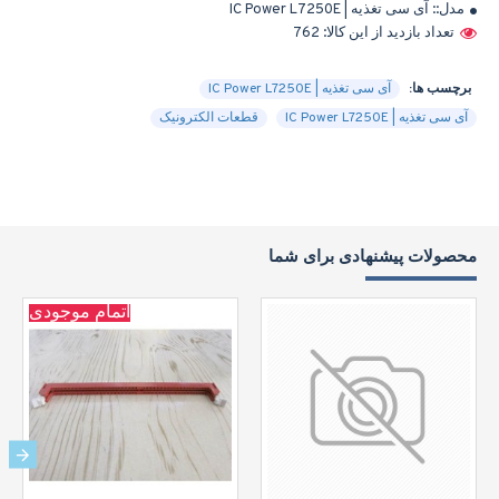
مدل::
آی سی تغذیه | IC Power L7250E
تعداد بازدید از این کالا: 762
برچسب ها:
آی سی تغذیه | IC Power L7250E
آی سی تغذیه | IC Power L7250E
قطعات الکترونیک
محصولات پیشنهادی برای شما
اتمام موجودی