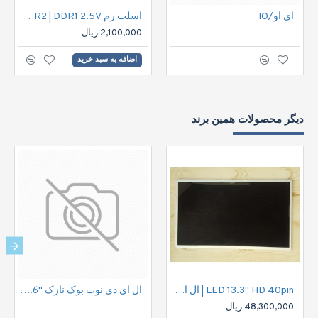
آی او/IO
اسلت رم RAM Slate DDR2 | DDR1 2.5V
2,100,000 ریال
اضافه به سبد خرید
دیگر محصولات همین برند
LED 13.3" HD 40pin | ال ای دی نوت بوک اچ دی 40پین
ال ای دی نوت بوک نازک "15.6 30پین فول اچ دی | LED FHD 30pin 15.6" IPS Notbook
48,300,000 ریال