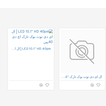
اتمام موجودی
رم پی سی 512MB PC4200 DDR2 533MHZ RAM Tester | DDR2
LED 10.1" HD 40pin | ال ای دی نوت بوک نازک اچ دی 40پین
840,000 ریال
ال ای دی نوت بوک نازک "15.6 30پین فول اچ دی | LED FHD 30pin 15.6" IPS Notbook
اضافه به سبد خرید