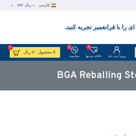
فارسی
ریال
IRR
ا با فراتعمیر تجربه کنید.
0
0
0
0 محصول - 0 ریال
ورود/ثبت نام
علاقه مندیها
مقایسه