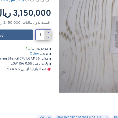
بر اساس 0 نظر
3,150,000 ریال
قیمت بدون مالیات: 3,150,000 ریال
موجودی انبار::
1
برند ::
Other
مدل::
lling Stencil CPU LGA1156
پارت نامبر:
LGA1156 0.55
تعداد بازدید از این کالا: 7174
BGA Reballing Stencil CPU LGA1156
ابزار تکی