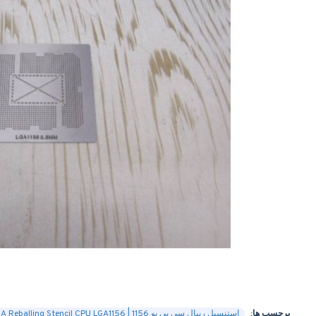
برچسب ها:
استنسیل ریبال سی پی یو 1156 | BGA Reballing Stencil CPU LGA1156