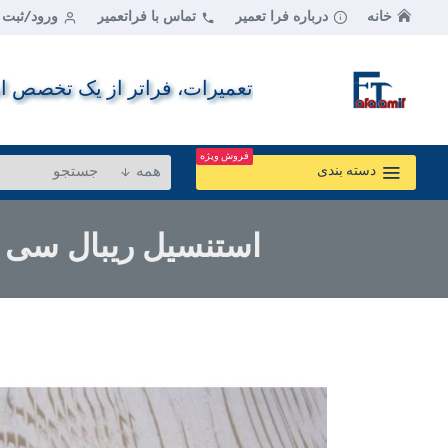
خانه
درباره فرا تعمیر
تماس با فراتعمیر
ورود/ثبت ن
تعمیرات، فراتر از یک تخصص اس
فروش ویژه
همه
دسته بندی
استنسیل ریبال سی پی یو 1156 | BGA Reballing Stencil CPU LGA1156
استنسیل ریبال سی پی یو 1156 | Stencil CPU LGA1156