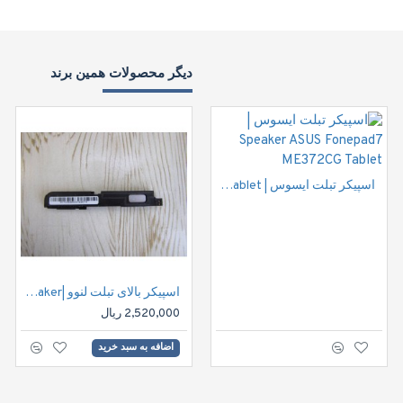
دیگر محصولات همین برند
اسپیکر تبلت ایسوس | Speaker ASUS Fonepad7 ME372CG Tablet
اسپیکر بالای تبلت لنوو |Lenovo S8 Tablet Speaker
2,520,000 ریال
اضافه به سبد خرید