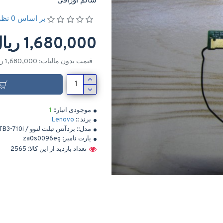
سالم اوراقی
بر اساس 0 نظر
1,680,000 ریال
قیمت بدون مالیات: 1,680,000 ریال
موجودی انبار::
1
برند ::
Lenovo
مدل::
بردآنتن تبلت لنوو / TB3-710i
پارت نامبر:
za0s0096eg
تعداد بازدید از این کالا: 2565