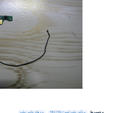
برچسب ها:
بردآنتن تبلت لنوو / TB3-710i
برد های جانبی تبلت