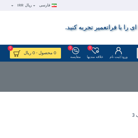
فارسی
ریال
IRR
ا با فراتعمیر تجربه کنید.
0
0
0
0 محصول - 0 ریال
ورود/ثبت نام
علاقه مندیها
مقایسه
3