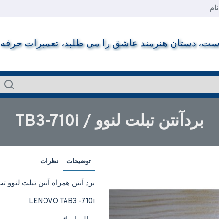
ام
ت، دستان هنرمند عاشق را می طلبد، تعمیرات حرفه ای ر
بردآنتن تبلت لنوو / TB3-710i
توضیحات
نظرات
برد آنتن همراه آنتن تبلت لنوو تب 
LENOVO TAB3 -710i