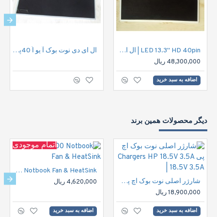
LED 13.3" HD 40pin | ال ای دی نوت بوک اچ دی 40پین
ال ای دی نوت بوک آ یو اُ 40پین |LED 15.6" HD 40pin
48,300,000 ریال
اضافه به سبد خرید
دیگر محصولات همین برند
اتمام موجودی
HP DV6000 Notbook Fan & HeatSink
شارژر اصلی نوت بوک اچ پی Chargers HP 18.5V 3.5A | 18.5V 3.5A
4,620,000 ریال
18,900,000 ریال
اضافه به سبد خرید
اضافه به سبد خرید