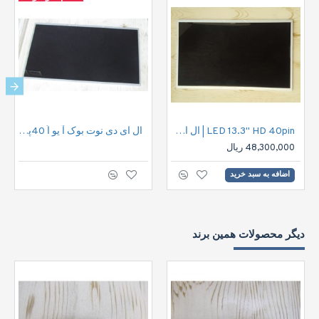
LED 13.3" HD 40pin | ال ای دی نوت بوک اچ دی 40پین
ال ای دی نوت بوک آ یو اُ 40پین |LED 15.6" HD 40pin
48,300,000 ریال
اضافه به سبد خرید
دیگر محصولات همین برند