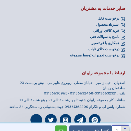
سایر خدمات به مشتریان
درخواست فایل
استرداد محصول
خرید کالای اوراقی
پاسخ به سوالات فنی
همکاری با فراتعمیر
درخواست کالای نایاب
درخواست تعمیرات توسط مجموعه
ارتباط با مجموعه رایبان
اصفهان - خیابان میر - خیابان مصلی -روبروی هایپر می - نبش بن بست 23 -
ساختمان رایبان
تلفن : 03136632321-03136632468 -03136630965
ساعات کار مجموعه رایبان شنبه تا چهارشنبه 9 الی 21 و پنج شنبه 9 الی 13
شماره واتس اپ و تلگرام 09367362200 جهت پشتیبانی و پاسخگویی 24 ساعته