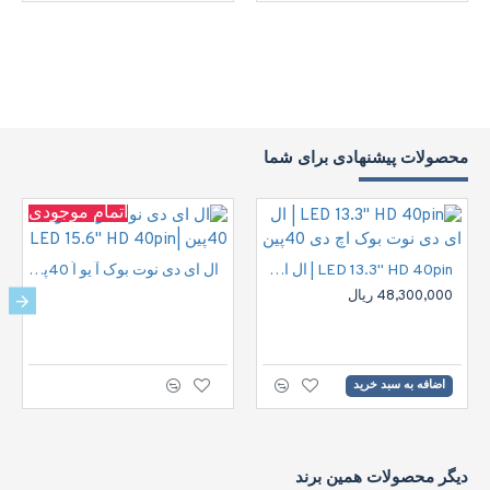
محصولات پیشنهادی برای شما
اتمام موجودی
LED 13.3" HD 40pin | ال ای دی نوت بوک اچ دی 40پین
ال ای دی نوت بوک آ یو اُ 40پین |LED 15.6" HD 40pin
48,300,000 ریال
اضافه به سبد خرید
دیگر محصولات همین برند