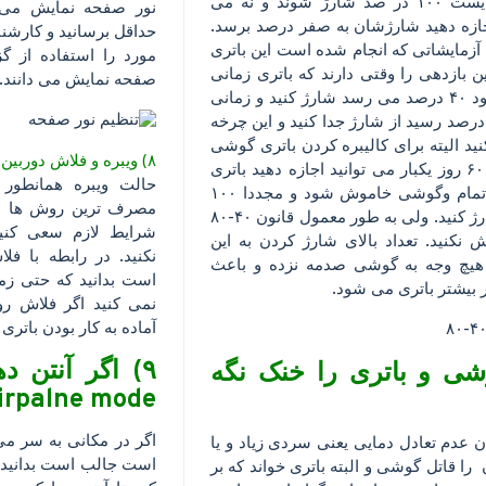
نه می بایست ۱۰۰ در صد شارژ شوند و نه می
نور صفحه نمایش می ت
ازه دهید شارژشان به صفر درصد برسد.
حداقل برسانید و کارشنا
آزمایشاتی که انجام شده است این باتری
ن بازدهی را وقتی دارند که باتری زمانی
صفحه نمایش می دانند.
که به حدود ۴۰ درصد می رسد شارژ کنید و زمانی
ه به ۸۰ درصد رسید از شارژ جدا کنید و این چرخه
ید الیته برای کالیبره کردن باتری گوشی
۸) ویبره و فلاش دوربین را خاموش کنید:
هر ۴۰ تا ۶۰ روز یکبار می توانید اجازه دهید باتری
حالت ویبره همانطور 
شارژش تمام وگوشی خاموش شود و مجددا ۱۰۰
مصرف ترین روش ها بر
درصد شارژ کنید. ولی به طور معمول قانون ۴۰-۸۰
شرایط لازم سعی کنید 
 نکنید. تعداد بالای شارژ کردن به این
نکنید. در رابطه با ف
یچ وجه به گوشی صدمه نزده و باعث
است بدانید که حتی زما
بیشتر باتری می شود.
آماده به کار بودن باتر
۹) اگر آنتن
وشی و باتری را خنک نگه
airpalne mode را روشن کنی
اگر در مکانی به سر م
ن عدم تعادل دمایی یعنی سردی زیاد و یا
است جالب است بدانید 
ا قاتل گوشی و البته باتری خواند که بر