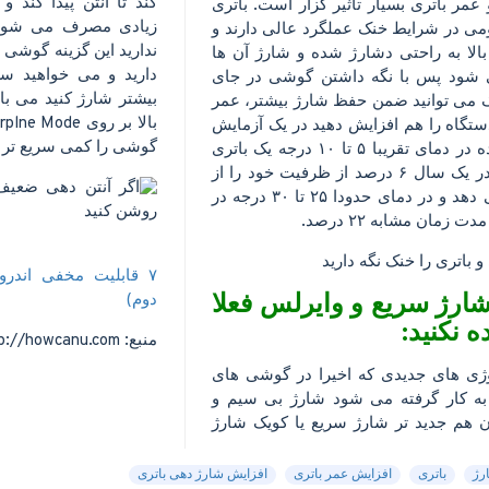
کند تا آنتن پیدا کند 
عمر باتری بسیار تاثیر گزار است. باتری
زیادی مصرف می شود 
ومی در شرایط خنک عملگرد عالی دارند و
ندارید این گزینه گوشی خ
بالا به راحتی دشارژ شده و شارژ آن ها
دارید و می خواهید سر
 شود پس با نگه داشتن گوشی در جای
بیشتر شارژ کنید می ب
ک می توانید ضمن حفظ شارژ بیشتر، عمر
ستگاه را هم افزایش دهید در یک آزمایش
گوشی را کمی سریع تر ش
انجام شده در دمای تقریبا ۵ تا ۱۰ درجه یک باتری
لیتیومی در یک سال ۶ درصد از ظرفیت خود را از
دست می دهد و در دمای حدودا ۲۵ تا ۳۰ درجه در
 زمان مشابه ۲۲ درصد.
۷ قابلیت مخفی اندرو
 شارژ سریع و وایرلس فعلا
دوم)
ه نکنید:
منبع: http://howcanu.com
وژی های جدیدی که اخیرا در گوشی های
ه کار گرفته می شود شارژ بی سیم و
آن هم جدید تر شارژ سریع یا کویک شارژ
رژ
باتری
افزایش عمر باتری
افزایش شارژ دهی باتری