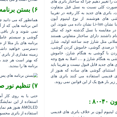
 را تغییر دهیم چرا که ساختار باتری های
صورت کلی نسبت به نسل قبل متفاوت
۶) بستن برنامه های پس زمینه:
باتری های جدید به کار رفته در تقریبا
ی های هوشمند از نوع لیتیوم آیون
همانطور که می دانید چه
هستند و با نشان Li-Ion نشان داده می شوند. این
اس برنامه هایی که از 
 در مقایسه با نسل گذشته خود که نیکل
نمی شوند و باز باقی 
ام داشتند دارای ساختار متفاوتی هستند
گوشی و سیستم عامل 
ملاتی مثل شارژ چند ساعته اولیه، شارژ
برنامه های باز مثلا از
کردن ۱۰۰ درصدی گوشی، خاموش کردن گوشی،
دسترسی خواهید داشت.
ردن با گوشی به هنگام شارژ، خاموش
زمینه مقداری از باتری
ی به هنگام شارژ و …. اصلا به هیچ وجه
که بهتر است هر چند م
ی های جدید قابل قبول نیست و تقریبا باید
برنامه ها را ببندید.
ا استثنای گوشی های ساده که هنوز از
ی قدیمی استفاده می کنند باتری های
زیر بار هیچ یک از این قوانین نمی روند.
۷) تنظیم نور صفحه:
حتی با به روی کار آم
استفاده از این نمایش
AMOLED هنوز هم 
 لیتیوم آیون بر خلاف باتری های قدیمی
استفاده از باتری محسو