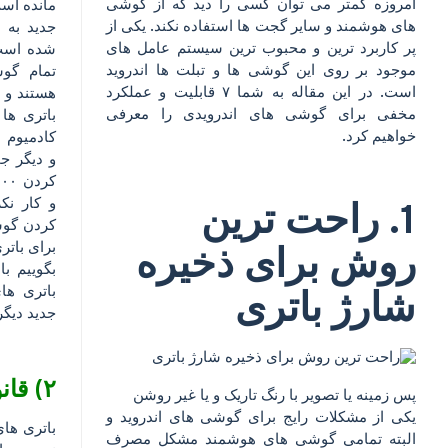
امروزه کمتر می توان کسی را دید که از گوشی
مانده است
های هوشمند و سایر گجت ها استفاده نکند. یکی از
جدید به 
پر کاربرد ترین و محبوب ترین سیستم عامل های
شده است. 
موجود بر روی این گوشی ها و تبلت ها اندروید
تمام گوش
است. در این مقاله به شما ۷ قابلیت و عملکرد
مخفی برای گوشی های اندرویدی را معرفی
باتری ها
خواهیم کرد.
کادمیوم ن
و دیگر ج
و کار نک
1.
راحت ترین
کردن گوش
برای باتر
روش برای ذخیره
بگوییم ب
باتری ها
شارژ باتری
جدید دیگر 
۲) قانون ۴۰-۸۰ :
پس زمینه یا تصویر با رنگ تاریک و یا غیر روشن
یکی از مشکلات رایج برای گوشی های اندروید و
باتری های
البته تمامی گوشی های هوشمند مشکل مصرف