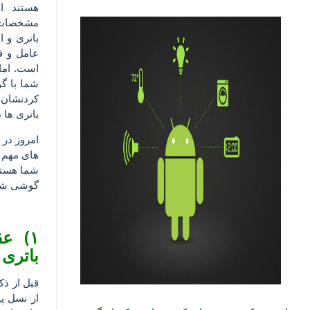
هستند ال
مشخصات 
باتری و ا
عامل و ق
است. اما 
شما با گو
کردنشان 
باتری ها 
امروز در 
های مهم 
شما هستیم
گوشی شما
۱) ع
باتری 
قبل از ذک
از نسل پ