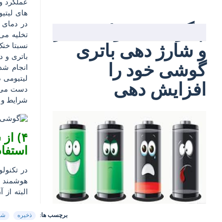
عملکرد و 
های لیتی
در دمای 
چگونه می توانید عمر
تخلیه می
و شارژ دهی باتری
نسبتا خن
باتری و د
گوشی خود را
افزایش دهی
شرایط و مدت
۴) از
استفاد
در تکنول
هوشمند ب
البته از 
برچسب ها:
ذخیره
شا