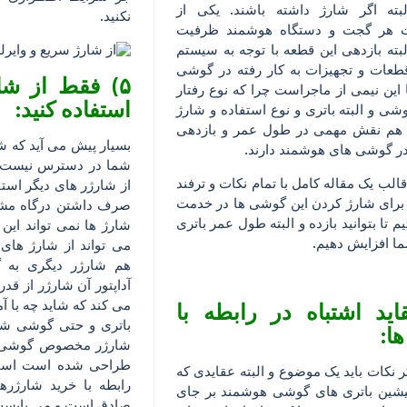
بته اگر شارژ داشته باشند. یکی از
نکنید.
هر گجت و دستگاه هوشمند ظرفیت
لبته بازدهی این قطعه با توجه به سیستم
طعات و تجهیزات به کار رفته در گوشی
۵) فقط از ش
این نیمی از ماجراست چرا که نوع رفتار
استفاده کنید:
شی و البته باتری و نوع استفاده و شارژ
هم نقش مهمی در طول عمر و بازدهی
بسیار پیش می آید که
در گوشی های هوشمند دارند.
شما در دسترس نیست و 
قالب یک مقاله کامل با تمام نکات و ترفند
از شارژر های دیگر استفا
برای شارژ کردن این گوشی ها در خدمت
صرف داشتن درگاه مشا
 تا بتوانید بازده و البته طول عمر باتری
شارژ ها نمی تواند این
 افزایش دهیم.
می تواند از شارژ های 
هم شارژر دیگری به گ
آداپتور آن شارژر از قد
می کند که شاید چه با آم
قاید اشتباه در رابطه با
باتری و حتی گوشی شما
ها:
شارژر مخصوص گوشی خ
طراحی شده است استفا
ر نکات باید یک موضوع و البته عقایدی که
رابطه با خرید شارژره
یشین باتری های گوشی هوشمند بر جای
صادق است و می بایست د