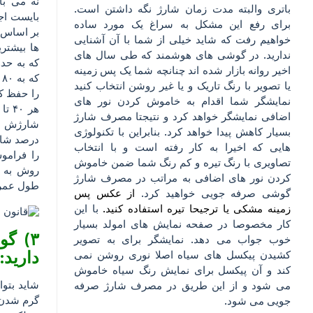
باتری والبته مدت زمان شارژ نگه داشتن است.
بایست اج
برای رفع این مشکل به سراغ یک مورد ساده
بر اساس 
خواهیم رفت که شاید خیلی از شما با آن آشنایی
ها بیشتری
ندارید. در گوشی های هوشمند که طی سال های
اخیر روانه بازار شده اند چنانچه
شما یک پس زمینه
ک
یا تصویر با رنگ تاریک و یا غیر روشن انتخاب کنید
را حفظ کن
نمایشگر شما اقدام به خاموش کردن نور های
اضافی نمایشگر خواهد کرد و نتیجتا مصرف شارژ
بسیار کاهش پیدا خواهد کرد. بنابراین با تکنولوژی
هایی که اخیرا به کار رفته است و با انتخاب
را فراموش
تصاویری با رنگ تیره و کم رنگ شما ضمن خاموش
روش به ه
کردن نور های اضافی به مراتب در مصرف شارژ
طول عمر 
گوشی صرفه جویی خواهید کر
د.
از عکس پس
زمینه مشکی یا ترجیحا تیره استفاده کنید.
با این
کار مخصوصا در صفحه نمایش های امولد بسیار
۳) گ
خوب جواب می دهد. نمایشگر برای به تصویر
دارید:
کشیدن پیکسل های سیاه اصلا نوری روشن نمی
کند و آن پیکسل برای نمایش رنگ سیاه خاموش
شاید بتوا
می شود و از این طریق در مصرف شارژ صرفه
گرم شدن ر
جویی می شود.