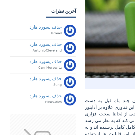
آخرین نظرات
حذف پسورد هارد
Ismael
حذف پسورد هارد
AntonioCleveland
حذف پسورد هارد
CarriHorowitz
حذف پسورد هارد
Sung
حذف پسورد هارد
که نسخه ۳.۰ آن چند ماه قبل به دست
EliseColes
ن فناوری علاوه بر آداپتور
شی از لحاظ سخت افزاری
انی کند که به نظر می رسد
کامل کامل نرسیده اند و به
این قابلیت ها استفاده