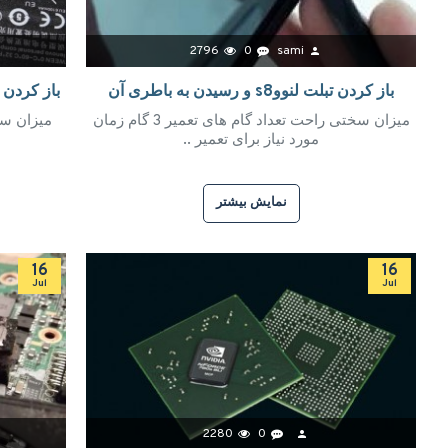
2796
0
sami
باز کردن تبلت لنووs8 و رسیدن به باطری آن
باز کردن تبلت لنوو6000
میزان سختی راحت تعداد گام های تعمیر 3 گام زمان
مورد نیاز برای تعمیر ..
نمایش بیشتر
16
16
Jul
Jul
2280
0