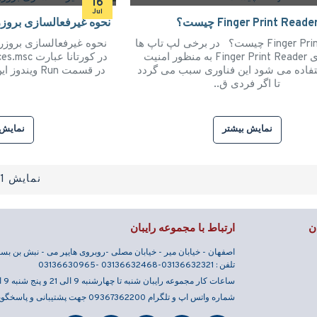
16
Jul
Finger Print Reade چیست؟
نحوه غیرفعالسازی بروزرس
Finger Print Reader چیست؟ در برخی لپ تاپ ها
از فناوری Finger Print Reader به منظور امنیت
تفاده می شود این فناوری سبب می گردد
در قسمت Run ویندوز این عبارت را وارد نمایید. ..
تا اگر فردی ق..
نمایش بیشتر
نمایش 
نمایش 1 تا 12 از 58 (5 صفحه)
ن
ارتباط با مجموعه رایبان
اصفهان - خیابان میر - خیابان مصلی -روبروی هایپر می - نبش بن بست 23 - ساختمان رای
تلفن : 03136632321-03136632468 -03136630965
ساعات کار مجموعه رایبان شنبه تا چهارشنبه 9 الی 21 و پنج شنبه 9 الی 13
شماره واتس اپ و تلگرام 09367362200 جهت پشتیبانی و پاسخگویی 24 ساعته