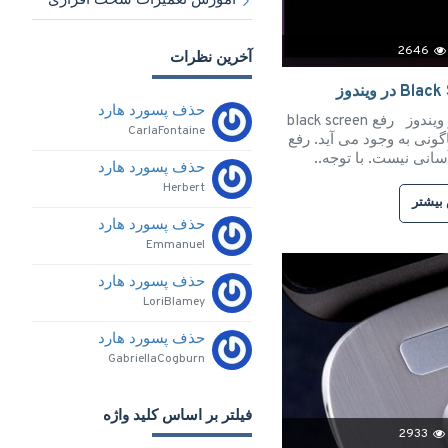
آموزش تعمیرات سخت افزاری
2646
آخرین نظرات
حذف پسورد هارد
رفع ایراد Black Screen در ویندوز رفع black screen
CarlaFontaine
لایل گوناگونی به وجود می آید. رفع
سانی نیست. با توجه..
حذف پسورد هارد
Herbert
بیشتر
حذف پسورد هارد
Emmanuel
حذف پسورد هارد
LoriBlamey
حذف پسورد هارد
GabriellaCogburn
فیلتر بر اساس کلید واژه
2933