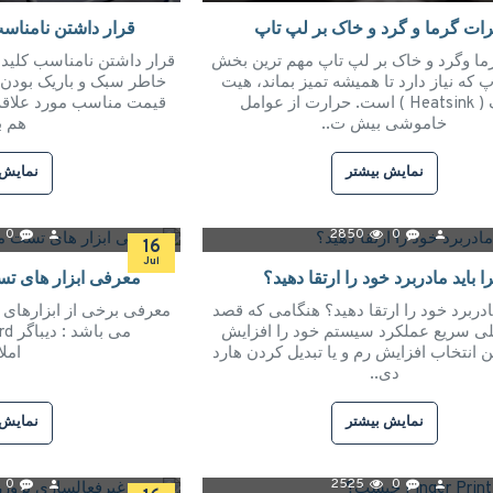
یرات گرما و گرد و خاک بر لپ تاپ
قرار داشتن نامناسب
رما وگرد و خاک بر لپ تاپ مهم ترین بخش
قرار داشتن نامناسب کلید 
پ که نیاز دارد تا همیشه تمیز بماند، هیت
خاطر سبک و باریک بودن، 
سینک ( Heatsink ) است. حرارت از عوامل
قیمت مناسب مورد علاقه 
خاموشی بیش ت..
هم با
نمایش بیشتر
نمایش 
0
2850
0
16
Jul
ا باید مادربرد خود را ارتقا دهید؟
معرفی ابزار های تس
ادربرد خود را ارتقا دهید؟ هنگامی که قصد
معرفی برخی از ابزارهای 
یلی سریع عملکرد سیستم خود را افزایش
می ب
ن انتخاب افزایش رم و یا تبدیل کردن هارد
املات
دی..
نمایش بیشتر
نمایش 
0
2525
0