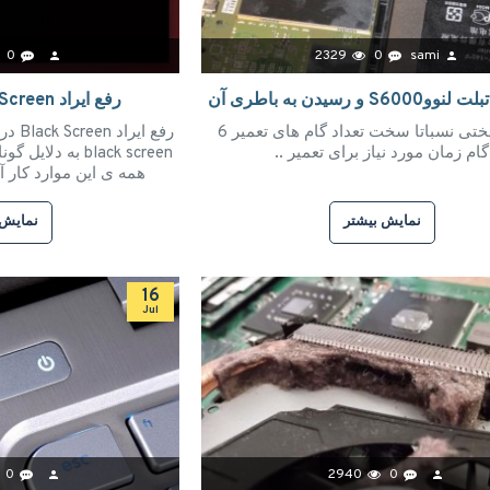
0
2329
0
sami
S و رسیدن به باطری آن
رفع ایراد Black Screen در ویندوز
میزان سختی نسباتا سخت تعداد گام های تعمیر 6
گام زمان مورد نیاز برای تعمیر ..
black screen به د
همه ی این موارد کار آ
نمایش بیشتر
نمایش 
16
Jul
0
2940
0