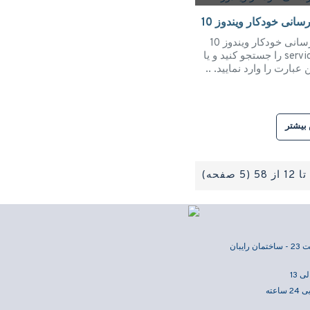
انی خودکار ویندوز 10
نحوه غیرفعالسازی بروزرسانی خودکار ویندوز 10
در کورتانا عبارت services.msc را جستجو کنید و یا
بیشتر
بان