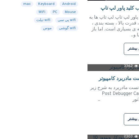
mac
Keyboard
Android
 کلید پاور لپ تاپ
WiFi
PC
Mouse
پاور لپ تاپ لپ تاپ ها به
wifi پی سی
wifi تبلت
قدرت بالا ، بسته بندی ،
wifi گوشی
موس
ی بسیاری است. اما باز
 و..
بیشتر
3362
ت مادربرد کامپیوتر
تست مادربرد به شرح زیر
اشد : دیباگر Post Debugger Card
ور ..
بیشتر
2303