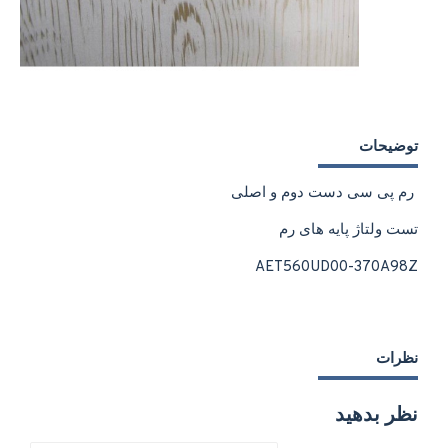
توضیحات
رم پی سی دست دوم و اصلی
تست ولتاژ پایه های رم
AET560UD00-370A98Z
نظرات
نظر بدهید