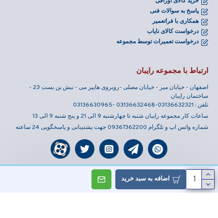
خرید کالای اوراقی
پاسخ به سوالات فنی
همکاری با فراتعمیر
درخواست کالای نایاب
درخواست تعمیرات توسط مجموعه
ارتباط با مجموعه رایبان
اصفهان - خیابان میر - خیابان مصلی -روبروی هایپر می - نبش بن بست 23 -
ساختمان رایبان
تلفن : 03136632321-03136632468 -03136630965
ساعات کار مجموعه رایبان شنبه تا چهارشنبه 9 الی 21 و پنج شنبه 9 الی 13
شماره واتس اپ و تلگرام 09367362200 جهت پشتیبانی و پاسخگویی 24 ساعته
اضافه به سبد خرید