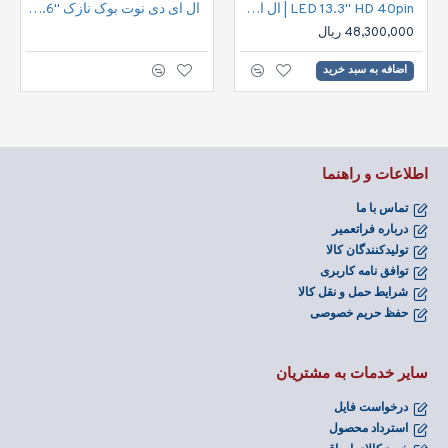
LED 13.3" HD 40pin | ال ای دی نوت بوک اچ دی 40پین
ال ای دی نوت بوک نازک "15.6 30پین فول اچ دی | LED FHD 30pin 15.6" IPS Notbook
48,300,000 ریال
اضافه به سبد خرید
اطلاعات و راهنما
تماس با ما
درباره فراتعمیر
تولیدکنندگان کالا
توافق نامه کاربری
شرایط حمل و نقل کالا
حفظ حریم خصوصی
سایر خدمات به مشتریان
درخواست فایل
استرداد محصول