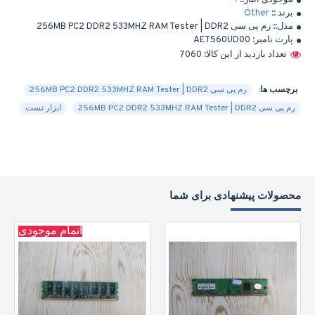
موجودی انبار::
1
برند ::
Other
مدل::
رم پی سی 256MB PC2 DDR2 533MHZ RAM Tester | DDR2
پارت نامبر:
AET560UD00
تعداد بازدید از این کالا: 7060
برچسب ها:
رم پی سی 256MB PC2 DDR2 533MHZ RAM Tester | DDR2
رم پی سی 256MB PC2 DDR2 533MHZ RAM Tester | DDR2
ابزار تست
محصولات پیشنهادی برای شما
اتمام موجودی