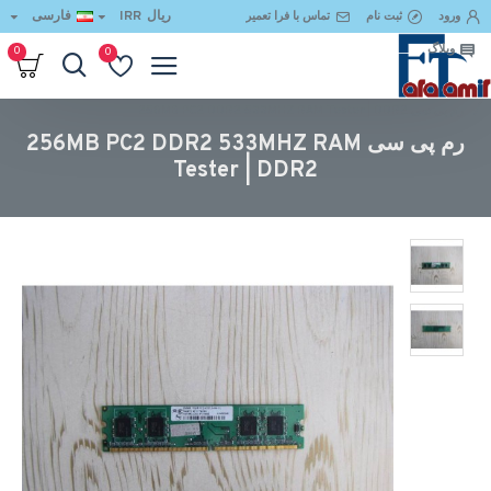
ریال
IRR
فارسی
ورود
ثبت نام
تماس با فرا تعمیر
وبلاگ
0
0
رم پی سی 256MB PC2 DDR2 533MHZ RAM Tester | DDR2
رم پی سی 256MB PC2 DDR2 533MHZ RAM
Tester | DDR2