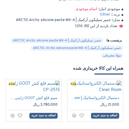
موجودی انبار::
اتمام موجودی
برند ::
Other
مدل::
خمیر سیلیکون آرکتیک | ARCTIC Arctic silicone paste MX-4
تعداد بازدید از این کالا: 1216
برچسب ها:
خمیر سیلیکون آرکتیک | ARCTIC Arctic silicone paste MX-4
خمیر سیلیکون آرکتیک | ARCTIC Arctic silicone paste MX-4
مواد مصرفی
همراه این کالا خریداری شده
ویژه
ویژه
دستمال الکترواستاتیک | Clean Room
سیم قلع کش GOOT ژاپنی CP-2515
21,000 ریال
3,780,000 ریال
اضافه به سبد خرید
اضافه به سبد خرید