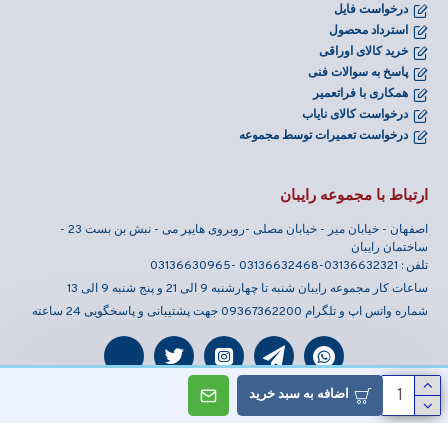
درخواست فایل
استرداد محصول
خرید کالای اوراقی
پاسخ به سوالات فنی
همکاری با فراتعمیر
درخواست کالای نایاب
درخواست تعمیرات توسط مجموعه
ارتباط با مجموعه رایبان
اصفهان - خیابان میر - خیابان مصلی -روبروی هایپر می - نبش بن بست 23 -
ساختمان رایبان
تلفن : 03136632321-03136632468 -03136630965
ساعات کار مجموعه رایبان شنبه تا چهارشنبه 9 الی 21 و پنج شنبه 9 الی 13
شماره واتس اپ و تلگرام 09367362200 جهت پشتیبانی و پاسخگویی 24 ساعته
اضافه به سبد خرید