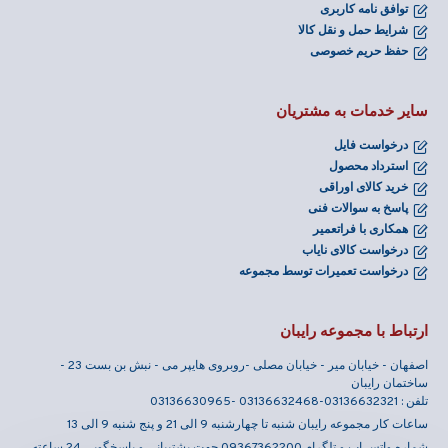
توافق نامه کاربری
شرایط حمل و نقل کالا
حفظ حریم خصوصی
سایر خدمات به مشتریان
درخواست فایل
استرداد محصول
خرید کالای اوراقی
پاسخ به سوالات فنی
همکاری با فراتعمیر
درخواست کالای نایاب
درخواست تعمیرات توسط مجموعه
ارتباط با مجموعه رایبان
اصفهان - خیابان میر - خیابان مصلی -روبروی هایپر می - نبش بن بست 23 -
ساختمان رایبان
تلفن : 03136632321-03136632468 -03136630965
ساعات کار مجموعه رایبان شنبه تا چهارشنبه 9 الی 21 و پنج شنبه 9 الی 13