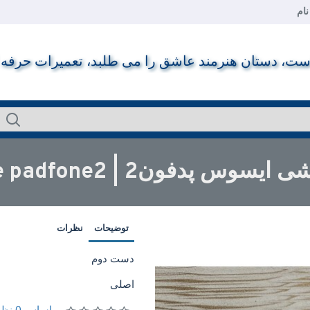
ام
ت، دستان هنرمند عاشق را می طلبد، تعمیرات حرفه ای ر
دفون2 | ASUS Phone padfone2
توضیحات
نظرات
دست دوم
اصلی