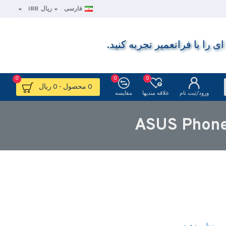
فارسی
ریال
IRR
ا با فراتعمیر تجربه کنید.
0
0
0
0 محصول - 0 ریال
ورود/ثبت نام
علاقه مندیها
مقایسه