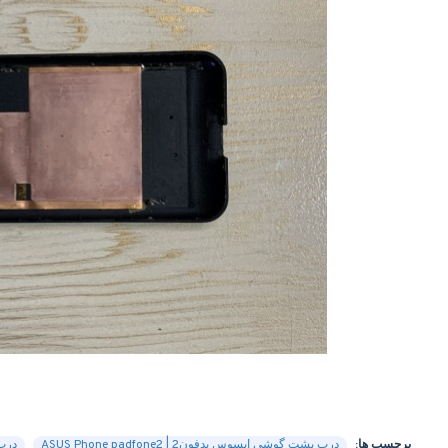
برچسب ها:
درب پشت گوشی ایسوس پدفون2 | ASUS Phone padfone2
درب پ