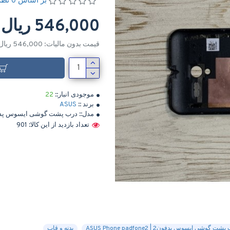
بر اساس 0 نظر
546,000 ریال
قیمت بدون مالیات: 546,000 ریال
موجودی انبار::
22
برند ::
ASUS
مدل::
درب پشت گوشی ایسوس پدفون2 | hone padfone2
تعداد بازدید از این کالا: 901
شت گوشی ایسوس پدفون2 | ASUS Phone padfone2
بدنه و قاب