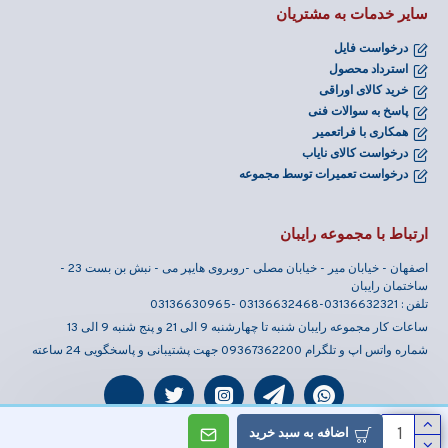
سایر خدمات به مشتریان
درخواست فایل
استرداد محصول
خرید کالای اوراقی
پاسخ به سوالات فنی
همکاری با فراتعمیر
درخواست کالای نایاب
درخواست تعمیرات توسط مجموعه
ارتباط با مجموعه رایبان
اصفهان - خیابان میر - خیابان مصلی -روبروی هایپر می - نبش بن بست 23 -
ساختمان رایبان
تلفن : 03136632321-03136632468 -03136630965
ساعات کار مجموعه رایبان شنبه تا چهارشنبه 9 الی 21 و پنج شنبه 9 الی 13
شماره واتس اپ و تلگرام 09367362200 جهت پشتیبانی و پاسخگویی 24 ساعته
اضافه به سبد خرید