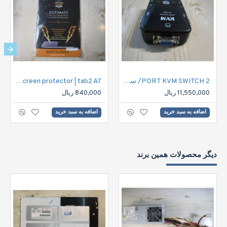
2 PORT KVM SWITCH/ سوییچ دوپورت کی وی ام
Lenovo tab2 A7 Ultimate shock absorption screen protector | tab2 A7
11,550,000 ریال
840,000 ریال
اضافه به سبد خرید
اضافه به سبد خرید
دیگر محصولات همین برند