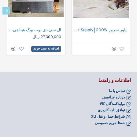
پاور سرور HEROLCHI Power Supply | 200W
ال سی دی نوت بوک هیتاچی 15.4 اینچ | HITACHI LCD Notebook TX39D80VC1GAA
27,300,000 ریال
اضافه به سبد خرید
اطلاعات و راهنما
تماس با ما
درباره فراتعمیر
تولیدکنندگان کالا
توافق نامه کاربری
شرایط حمل و نقل کالا
حفظ حریم خصوصی