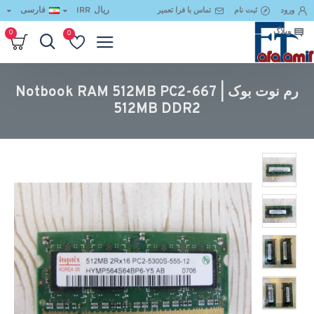
ریال
IRR
فارسی
ورود
ثبت نام
تماس با فرا تعمیر
وبلاگ
0
0
رم نوت بوک Notbook RAM 512MB PC2-667 | 512MB DDR2
رم نوت بوک Notbook RAM 512MB PC2-667 |
512MB DDR2