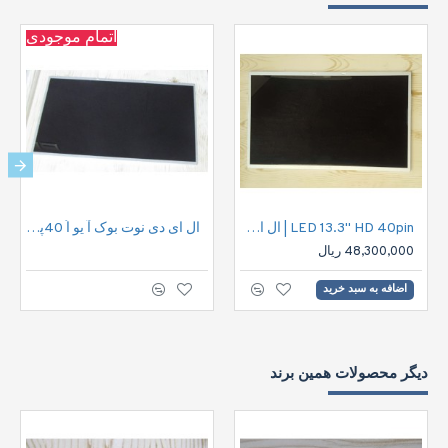
اتمام موجودی
LED 13.3" HD 40pin | ال ای دی نوت بوک اچ دی 40پین
ال ای دی نوت بوک آ یو اُ 40پین |LED 15.6" HD 40pin
48,300,000 ریال
اضافه به سبد خرید
دیگر محصولات همین برند