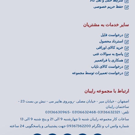
شرایط حمل و نقل کالا
حفظ حریم خصوصی
سایر خدمات به مشتریان
درخواست فایل
استرداد محصول
خرید کالای اوراقی
پاسخ به سوالات فنی
همکاری با فراتعمیر
درخواست کالای نایاب
درخواست تعمیرات توسط مجموعه
ارتباط با مجموعه رایبان
اصفهان - خیابان میر - خیابان مصلی -روبروی هایپر می - نبش بن بست 23 -
ساختمان رایبان
تلفن : 03136632321-03136632468 -03136630965
ساعات کار مجموعه رایبان شنبه تا چهارشنبه 9 الی 21 و پنج شنبه 9 الی 13
شماره واتس اپ و تلگرام 09367362200 جهت پشتیبانی و پاسخگویی 24 ساعته