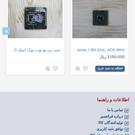
CPU Notebook Intel pentium 2M Cache, 1.80 GHz, 400 MHz/ سی پی یو اینتل نوت بوک
سی پی یو نوت بوک اینتل Notbook CPU Genuine Intel Pentium P6200 | P6200
3,150,000 ریال
اضافه به سبد خرید
اطلاعات و راهنما
تماس با ما
درباره فراتعمیر
تولیدکنندگان کالا
توافق نامه کاربری