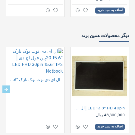
اضافه به سبد خرید
دیگر محصولات همین برند
ال ای دی نوت بوک نازک "15.6 30پین فول اچ دی | LED FHD 30pin 15.6" IPS Notbook
LED 13.3" HD 40pin | ال ای دی نوت بوک اچ دی 40پین
48,300,000 ریال
اضافه به سبد خرید