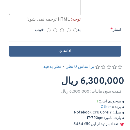
توجه:
HTML ترجمه نمی شود!
بد
خوب
امتیاز
ادامه
بر اساس 0 نظر
-
نظر بدهید
6,300,000 ریال
قیمت بدون مالیات: 6,300,000 ریال
موجودی انبار::
1
برند ::
Other
مدل::
Notebook CPU Corei7
پارت نامبر:
i7-720qm
تعداد بازدید از این کالا: 5464