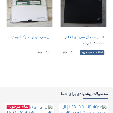
قاب پشت ال سی دی (A) نوت بوک لنوو تینک پد Notebook Lenovo think pad x200
ال سی دی نوت بوک لنوو تینک پد 12.1اینچ | Lenovo Thinkpad X200 WXGA Notbook LCD 12.1inch
3,150,000 ریال
اضافه به سبد خرید
محصولات پیشنهادی برای شما
اتمام موجودی