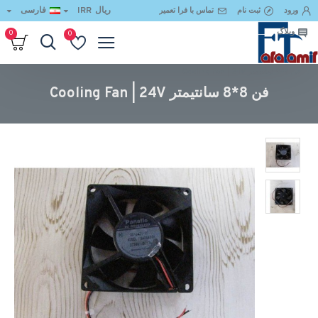
ریال
IRR
فارسی
ورود
ثبت نام
تماس با فرا تعمیر
وبلاگ
0
0
فن 8*8 سانتیمتر Cooling Fan | 24V
فن 8*8 سانتیمتر Cooling Fan | 24V