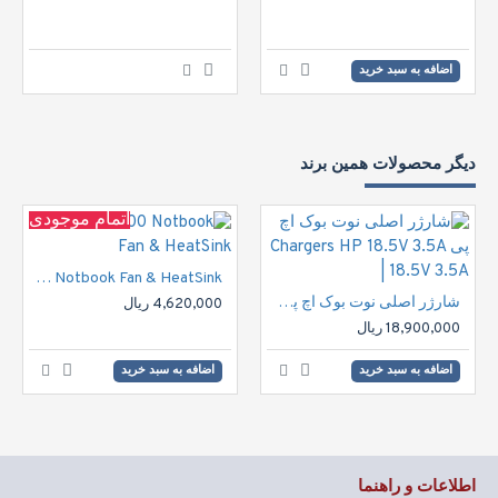
اضافه به سبد خرید
دیگر محصولات همین برند
اتمام موجودی
HP DV6000 Notbook Fan & HeatSink
شارژر اصلی نوت بوک اچ پی Chargers HP 18.5V 3.5A | 18.5V 3.5A
4,620,000 ریال
18,900,000 ریال
اضافه به سبد خرید
اضافه به سبد خرید
اطلاعات و راهنما