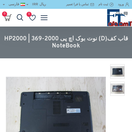
ریال
IRR
فارسی
ورود
ثبت نام
تماس با فرا تعمیر
وبلاگ
0
0
قاب کف(D) نوت بوک اچ پی 2000-369 | HP2000 NoteBook
قاب کف(D) نوت بوک اچ پی 2000-369 | HP2000
NoteBook