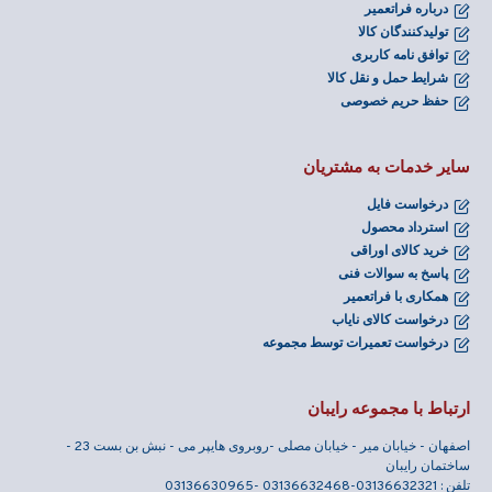
درباره فراتعمیر
تولیدکنندگان کالا
توافق نامه کاربری
شرایط حمل و نقل کالا
حفظ حریم خصوصی
سایر خدمات به مشتریان
درخواست فایل
استرداد محصول
خرید کالای اوراقی
پاسخ به سوالات فنی
همکاری با فراتعمیر
درخواست کالای نایاب
درخواست تعمیرات توسط مجموعه
ارتباط با مجموعه رایبان
اصفهان - خیابان میر - خیابان مصلی -روبروی هایپر می - نبش بن بست 23 -
ساختمان رایبان
تلفن : 03136632321-03136632468 -03136630965