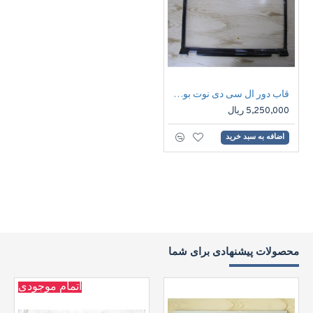
قاب دور ال سی دی نوت بوک اچ پی (B)Notebook HP 6000(B) | PAVILION DU 6000
5,250,000 ریال
اضافه به سبد خرید
محصولات پیشنهادی برای شما
اتمام موجودی