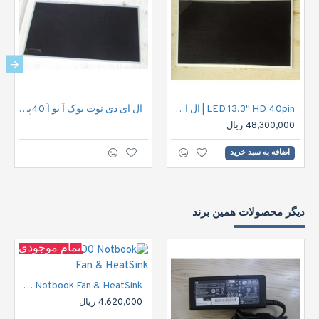
LED 13.3" HD 40pin | ال ای دی نوت بوک اچ دی 40پین
ال ای دی نوت بوک آ یو اُ 40پین |LED 15.6" HD 40pin
48,300,000 ریال
اضافه به سبد خرید
دیگر محصولات همین برند
اتمام موجودی
HP DV6000 Notbook Fan & HeatSink
4,620,000 ریال