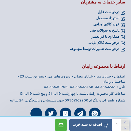
سایر خدمات به مشتریان
درخواست فایل
استرداد محصول
خرید کالای اوراقی
پاسخ به سوالات فنی
همکاری با فراتعمیر
درخواست کالای نایاب
درخواست تعمیرات توسط مجموعه
ارتباط با مجموعه رایبان
اصفهان - خیابان میر - خیابان مصلی -روبروی هایپر می - نبش بن بست 23 -
ساختمان رایبان
تلفن : 03136632321-03136632468 -03136630965
ساعات کار مجموعه رایبان شنبه تا چهارشنبه 9 الی 21 و پنج شنبه 9 الی 13
شماره واتس اپ و تلگرام 09367362200 جهت پشتیبانی و پاسخگویی 24 ساعته
اضافه به سبد خرید