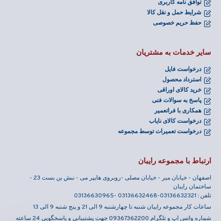
توافق نامه کاربری
شرایط حمل و نقل کالا
حفظ حریم خصوصی
سایر خدمات به مشتریان
درخواست فایل
استرداد محصول
خرید کالای اوراقی
پاسخ به سوالات فنی
همکاری با فراتعمیر
درخواست کالای نایاب
درخواست تعمیرات توسط مجموعه
ارتباط با مجموعه رایبان
اصفهان - خیابان میر - خیابان مصلی -روبروی هایپر می - نبش بن بست 23 -
ساختمان رایبان
تلفن : 03136632321-03136632468 -03136630965
ساعات کار مجموعه رایبان شنبه تا چهارشنبه 9 الی 21 و پنج شنبه 9 الی 13
شماره واتس اپ و تلگرام 09367362200 جهت پشتیبانی و پاسخگویی 24 ساعته