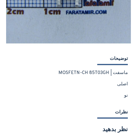
توضیحات
ماسفت | MOSFETN-CH 85T03GH
اصلی
نو
نظرات
نظر بدهید