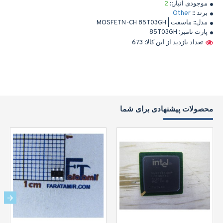
موجودی انبار::
2
برند ::
Other
مدل::
ماسفت | MOSFETN-CH 85T03GH
پارت نامبر:
85T03GH
تعداد بازدید از این کالا: 673
محصولات پیشنهادی برای شما