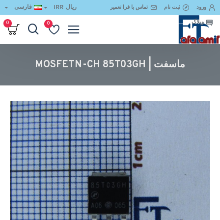
ریال
IRR
فارسی
ورود
ثبت نام
تماس با فرا تعمیر
وبلاگ
0
0
ماسفت | MOSFETN-CH 85T03GH
ماسفت | MOSFETN-CH 85T03GH