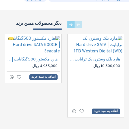
دیگر محصولات همین برند
Top Brand
ویژه
هارد سامسونگ | Samsung Hard drive 160GB (HDD)
هارد بلک وسترن یک ترابایت | Hard drive SATA 1TB Western Digital (WD)
هارد مکستور 500گیگابایت | Hard drive SATA 500GB Seagate
10,500,000 ریال
4,935,000 ریال
اضافه به سبد خرید
اضافه به سبد خرید