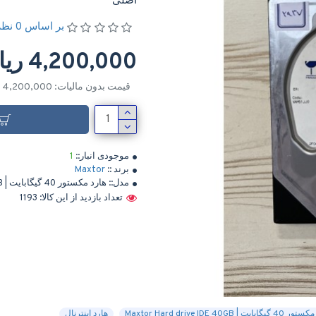
اصلی
بر اساس 0 نظر
4,200,000 ریال
قیمت بدون مالیات: 4,200,000 ریال
موجودی انبار::
1
برند ::
Maxtor
مدل::
هارد مکستور 40 گیگابایت | Maxtor Hard drive IDE 40GB
تعداد بازدید از این کالا: 1193
ابایت | Maxtor Hard drive IDE 40GB
هارد اینترنال