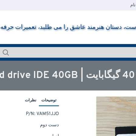
ام
ت، دستان هنرمند عاشق را می طلبد، تعمیرات حرفه ای ر
M
توضیحات
نظرات
P/N: VAM51JJO
دست دوم