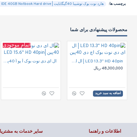
برچسب ها:
هارد نوت بوک توشیبا 40گیگابایت | Toshiba IDE 40GB Notbook Hard drive
محصولات پیشنهادی برای شما
اتمام موجودی
LED 13.3" HD 40pin | ال ای دی نوت بوک اچ دی 40پین
ال ای دی نوت بوک آ یو اُ 40پین |LED 15.6" HD 40pin
48,300,000 ریال
اضافه به سبد خرید
اطلاعات و راهنما
سایر خدمات به مشتریا