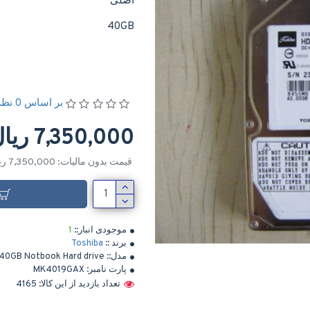
اصلی
40GB
بر اساس 0 نظر
7,350,000 ریال
قیمت بدون مالیات: 7,350,000 ریال
موجودی انبار::
1
برند ::
Toshiba
مدل::
 40GB Notbook Hard drive
پارت نامبر:
MK4019GAX
تعداد بازدید از این کالا: 4165