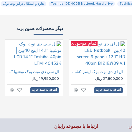
Toshiba IDE 40GB Notbook Hard drive
هارد و اپتیکال درایو نوت بوک
دیگر محصولات همین برند
اتمام موجودی
ال ای دی نوت بوک ایسر 40پین | LED Notbook screen & panels 12.1" HD 40pin B121EW09 V.1
ال سی دی نوت بوک توشیبا "14.1 اینچ 40پین | LCD 14.1" Toshiba 40pin LTM14C453K
37,800,000 ریال
19,950,000 ریال
اضافه به سبد خرید
اضافه به سبد خرید
ن
ارتباط با مجموعه رایبان