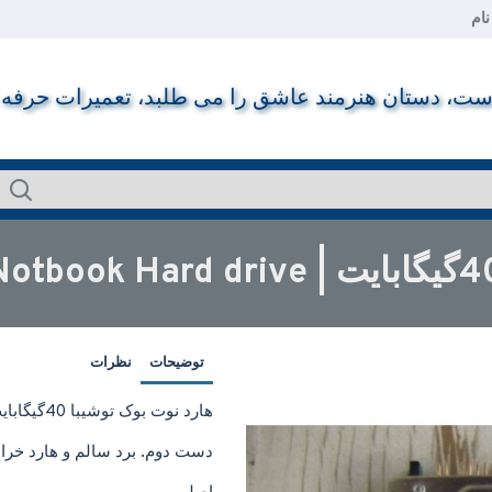
ام
ت، دستان هنرمند عاشق را می طلبد، تعمیرات حرفه ای ر
توضیحات
نظرات
هارد نوت بوک توشیبا 40گیگابایت | Toshiba IDE 40GB Notbook Hard drive
دست دوم. برد سالم و هارد خرا