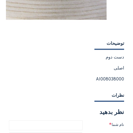
توضیحات
دست دوم
اصلی
AI008038000
نظرات
نظر بدهید
نام شما