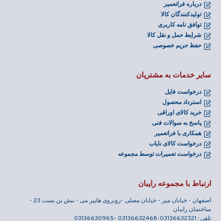
درباره فراتعمیر
تولیدکنندگان کالا
توافق نامه کاربری
شرایط حمل و نقل کالا
حفظ حریم خصوصی
سایر خدمات به مشتریان
درخواست فایل
استرداد محصول
خرید کالای اوراقی
پاسخ به سوالات فنی
همکاری با فراتعمیر
درخواست کالای نایاب
درخواست تعمیرات توسط مجموعه
ارتباط با مجموعه رایبان
اصفهان - خیابان میر - خیابان مصلی -روبروی هایپر می - نبش بن بست 23 -
ساختمان رایبان
تلفن : 03136632321-03136632468 -03136630965