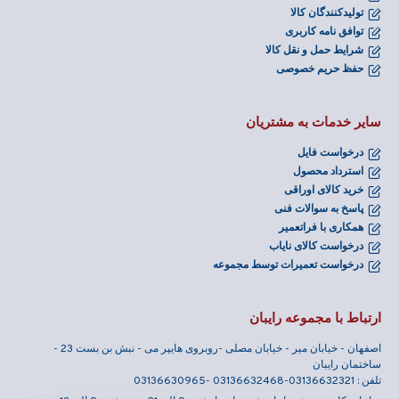
تولیدکنندگان کالا
توافق نامه کاربری
شرایط حمل و نقل کالا
حفظ حریم خصوصی
سایر خدمات به مشتریان
درخواست فایل
استرداد محصول
خرید کالای اوراقی
پاسخ به سوالات فنی
همکاری با فراتعمیر
درخواست کالای نایاب
درخواست تعمیرات توسط مجموعه
ارتباط با مجموعه رایبان
اصفهان - خیابان میر - خیابان مصلی -روبروی هایپر می - نبش بن بست 23 -
ساختمان رایبان
تلفن : 03136632321-03136632468 -03136630965