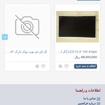
LED 13.3" HD 40pin | ال ای دی نوت بوک اچ دی 40پین
ال ای دی نوت بوک نازک "15.6 30پین فول اچ دی | LED FHD 30pin 15.6" IPS Notbook
48,300,000 ریال
اضافه به سبد خرید
اطلاعات و راهنما
تماس با ما
درباره فراتعمیر