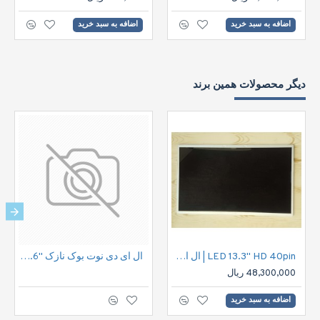
اضافه به سبد خرید
اضافه به سبد خرید
دیگر محصولات همین برند
LED 13.3" HD 40pin | ال ای دی نوت بوک اچ دی 40پین
ال ای دی نوت بوک نازک "15.6 30پین فول اچ دی | LED FHD 30pin 15.6" IPS Notbook
48,300,000 ریال
اضافه به سبد خرید