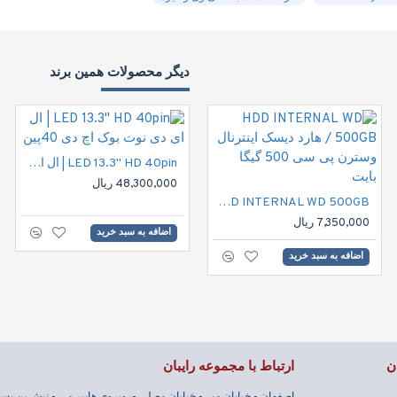
دیگر محصولات همین برند
LED 13.3" HD 40pin | ال ای دی نوت بوک اچ دی 40پین
48,300,000 ریال
HDD INTERNAL WD 500GB / هارد دیسک اینترنال وسترن پی سی 500 گیگا بایت
7,350,000 ریال
اضافه به سبد خرید
اضافه به سبد خرید
ن
ارتباط با مجموعه رایبان