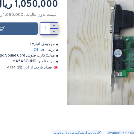
1,050,000 ریال
قیمت بدون مالیات: 1,050,000 ریال
موجودی انبار::
1
برند ::
Other
مدل::
کارت صوتی Avance Logic Sound Card
پارت نامبر:
MA5ASOUND
تعداد بازدید از این کالا: 4134
کارت صدا، شبکه، تی وی و غیره