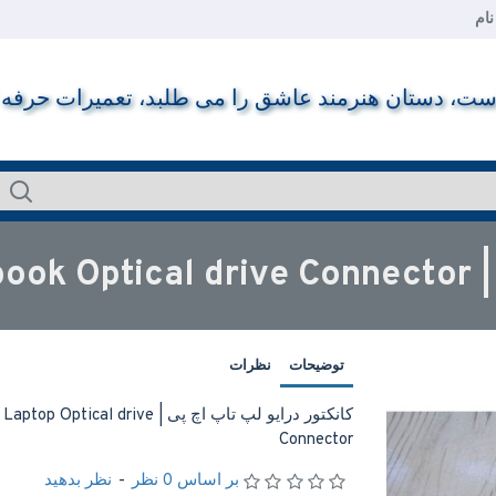
ام
ت، دستان هنرمند عاشق را می طلبد، تعمیرات حرفه ای ر
HP P
توضیحات
نظرات
کانکتور درایو لپ تاپ اچ پی |  drive
Connector
بر اساس 0 نظر
-
نظر بدهید