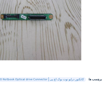
برچسب ها:
کانکتور درایو نوت بوک اچ پی | HP Pavilion TX2000 Notbook Optical drive Connector