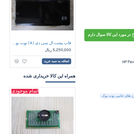
در مورد این کالا سوال دارم
قاب پشت ال سی دی (A) نوت بوک اچ پی HP PAVILION DV6000
5,250,000 ریال
00
اضافه به سبد خرید
ا
HP Pav
همراه این کالا خریداری شده
اتمام موجودی
د های جانبی نوت بوک