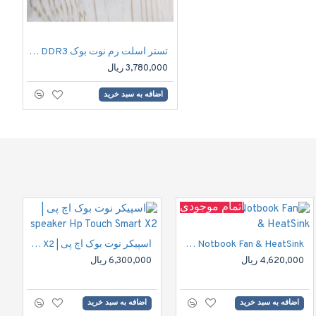
تستر اسلت رم نوت بوک Notbook DDR3 RAM Slat Tester | DDR3
3,780,000 ریال
00
اضافه به سبد خرید
ا
اتمام موجودی
HP DV6000 Notbook Fan & HeatSink
اسپیکر نوت بوک اچ پی | speaker Hp Touch Smart X2
4,620,000 ریال
6,300,000 ریال
اضافه به سبد خرید
اضافه به سبد خرید