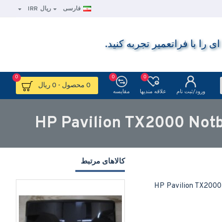
فارسی
ریال
IRR
ا با فراتعمیر تجربه کنید.
0
0
0
0 محصول - 0 ریال
ورود/ثبت نام
علاقه مندیها
مقایسه
کالاهای مرتبط
HP Pavilion TX2000 Laptop Optical