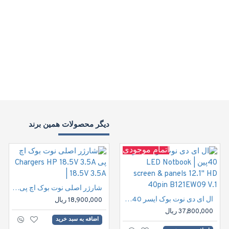
دیگر محصولات همین برند
اتمام موجودی
شارژر اصلی نوت بوک اچ پی Chargers HP 18.5V 3.5A | 18.5V 3.5A
ال ای دی نوت بوک ایسر 40پین | LED Notbook screen & panels 12.1" HD 40pin B121EW09 V.1
18,900,000 ریال
37,800,000 ریال
اضافه به سبد خرید