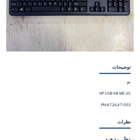
توضیحات
نو
HP USB KB ME US
PN:672647-003
نظرات