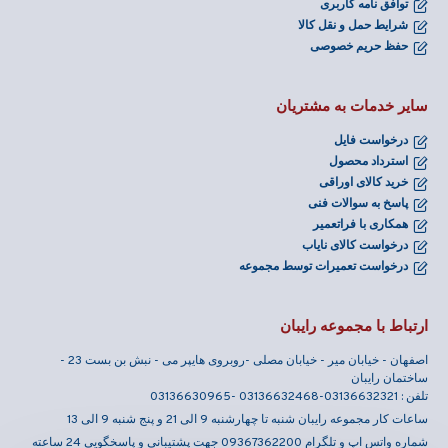
توافق نامه کاربری
شرایط حمل و نقل کالا
حفظ حریم خصوصی
سایر خدمات به مشتریان
درخواست فایل
استرداد محصول
خرید کالای اوراقی
پاسخ به سوالات فنی
همکاری با فراتعمیر
درخواست کالای نایاب
درخواست تعمیرات توسط مجموعه
ارتباط با مجموعه رایبان
اصفهان - خیابان میر - خیابان مصلی -روبروی هایپر می - نبش بن بست 23 -
ساختمان رایبان
تلفن : 03136632321-03136632468 -03136630965
ساعات کار مجموعه رایبان شنبه تا چهارشنبه 9 الی 21 و پنج شنبه 9 الی 13
شماره واتس اپ و تلگرام 09367362200 جهت پشتیبانی و پاسخگویی 24 ساعته