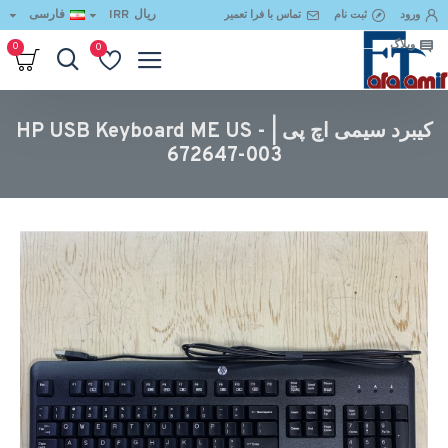
ریال
IRR
فارسی
ورود
ثبت نام
تماس با فرا تعمیر
وبلاگ
0
0
کیبرد سیمی اچ پی | HP USB Keyboard ME US - 672647-003
کیبرد سیمی اچ پی | HP USB Keyboard ME US -
672647-003