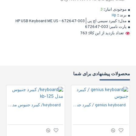
موجودی انبار::
3
برند ::
Hp
مدل::
کیبرد سیمی اچ پی | HP USB Keyboard ME US - 672647-003
پارت نامبر:
672647-003
تعداد بازدید از این کالا: 763
محصولات پیشنهادی برای شما
genius keyboard / کیبرد جنیوس
keyboard/ کیبرد جنیوس مدل kb-125