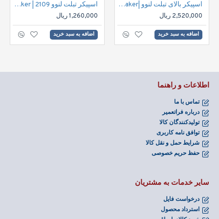
اسپیکر بالای تبلت لنوو |Lenovo S8 Tablet Speaker
اسپیکر تبلت لنوو 2109 | Lenovo IdeaTab S2109A-F Tablet Speaker
2,520,000 ریال
1,260,000 ریال
اضافه به سبد خرید
اضافه به سبد خرید
اطلاعات و راهنما
تماس با ما
درباره فراتعمیر
تولیدکنندگان کالا
توافق نامه کاربری
شرایط حمل و نقل کالا
حفظ حریم خصوصی
سایر خدمات به مشتریان
درخواست فایل
استرداد محصول