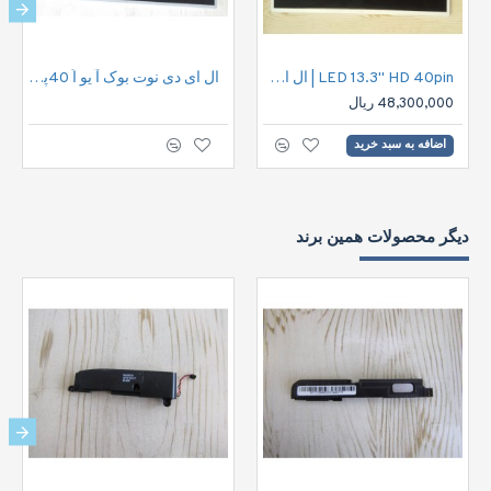
LED 13.3" HD 40pin | ال ای دی نوت بوک اچ دی 40پین
ال ای دی نوت بوک آ یو اُ 40پین |LED 15.6" HD 40pin
48,300,000 ریال
اضافه به سبد خرید
دیگر محصولات همین برند